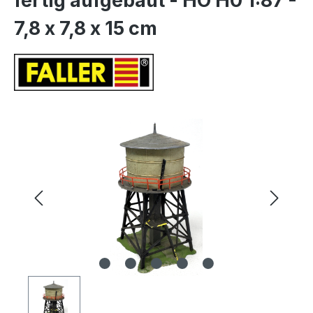
fertig aufgebaut - HO H0 1:87 -
7,8 x 7,8 x 15 cm
Bildergalerie überspringen