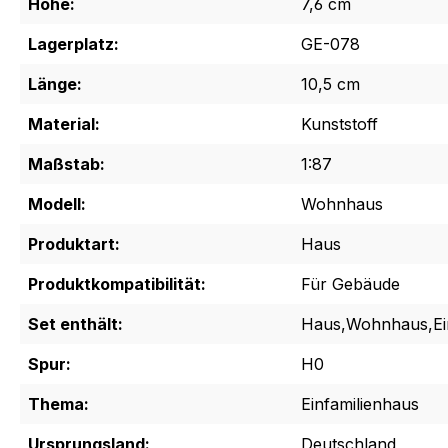
Höhe:
7,6 cm
Lagerplatz:
GE-078
Länge:
10,5 cm
Material:
Kunststoff
Maßstab:
1:87
Modell:
Wohnhaus
Produktart:
Haus
Produktkompatibilität:
Für Gebäude
Set enthält:
Haus,Wohnhaus,Ein
Spur:
H0
Thema:
Einfamilienhaus
Ursprungsland:
Deutschland