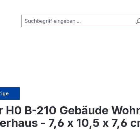
rige
er H0 B-210 Gebäude Woh
lerhaus - 7,6 x 10,5 x 7,6