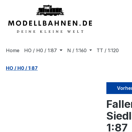
springen
Zur Hauptnavigation springen
Home
HO / H0 / 1:87
N / 1:160
TT / 1:120
HO / H0 / 1:87
Vorhe
Fall
Sied
1:87