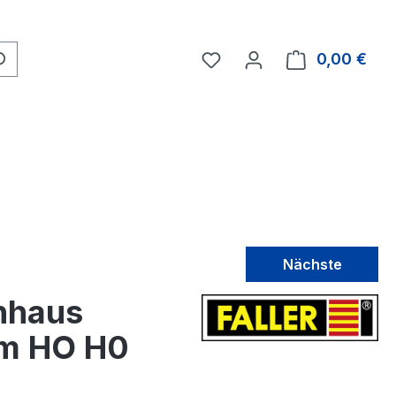
0,00 €
Nächste
nhaus
 cm HO H0