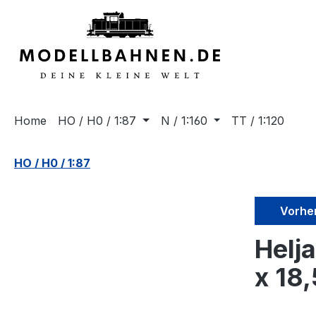
springen
Zur Hauptnavigation springen
Home
HO / H0 / 1:87
N / 1:160
TT / 1:120
HO / H0 / 1:87
Vorhe
Helj
x 18