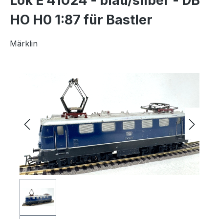
Lok E 41024 - blau/silber - DB
HO H0 1:87 für Bastler
Märklin
Bildergalerie überspringen