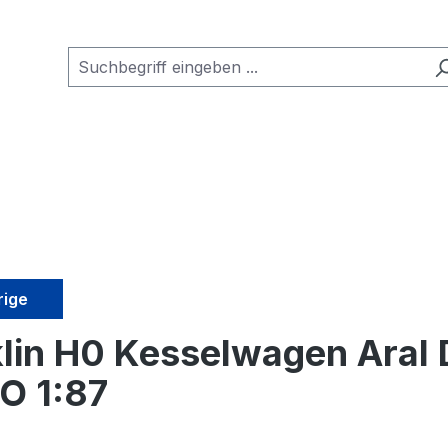
rige
lin H0 Kesselwagen Aral 
O 1:87