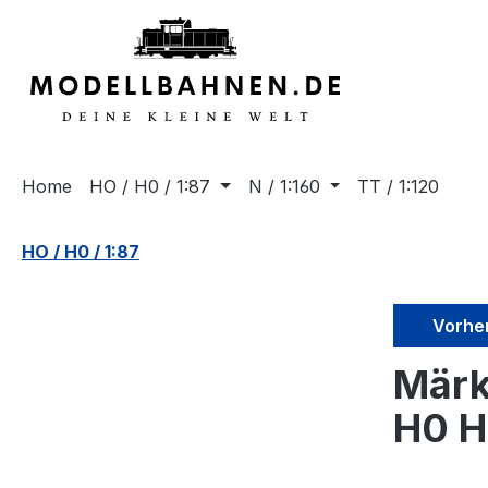
springen
Zur Hauptnavigation springen
Home
HO / H0 / 1:87
N / 1:160
TT / 1:120
HO / H0 / 1:87
Vorhe
Märk
H0 H