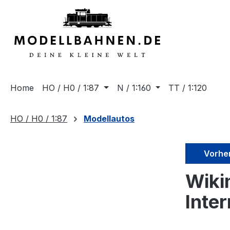
springen
Zur Hauptnavigation springen
Home
HO / H0 / 1:87
N / 1:160
TT / 1:120
HO / H0 / 1:87
Modellautos
Vorhe
Wiki
Inte