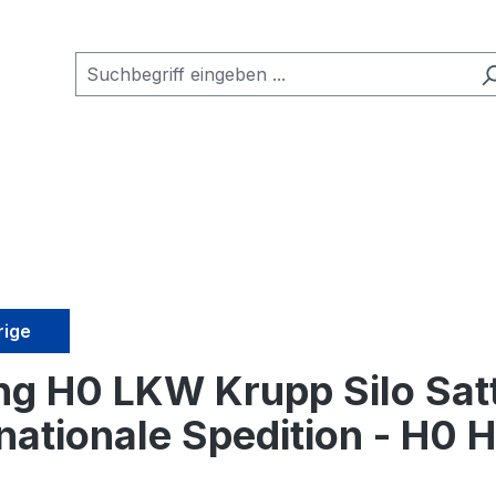
rige
ng H0 LKW Krupp Silo Sat
rnationale Spedition - H0 