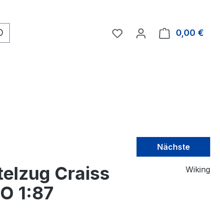
0,00 €
Nächste
telzug Craiss
Wiking
HO 1:87