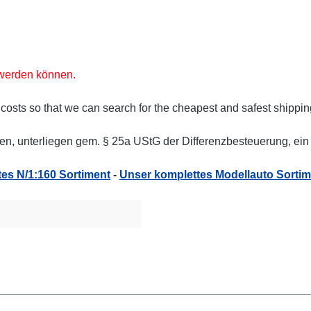
t werden können.
 costs so that we can search for the cheapest and safest shippin
n, unterliegen gem. § 25a UStG der Differenzbesteuerung, ein 
es N/1:160 Sortiment
-
Unser komplettes Modellauto Sortim