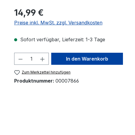
14,99 €
Preise inkl. MwSt. zzgl. Versandkosten
Sofort verfügbar, Lieferzeit: 1-3 Tage
Produkt Anzahl: Gib den gewünscht
In den Warenkorb
Zum Merkzettel hinzufügen
Produktnummer:
00007866