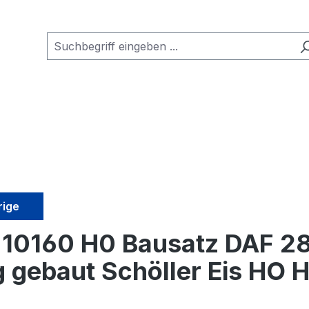
rige
i 10160 H0 Bausatz DAF 2
g gebaut Schöller Eis HO 