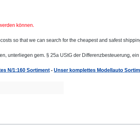
t werden können.
 costs so that we can search for the cheapest and safest shippin
n, unterliegen gem. § 25a UStG der Differenzbesteuerung, ein 
es N/1:160 Sortiment
-
Unser komplettes Modellauto Sortim