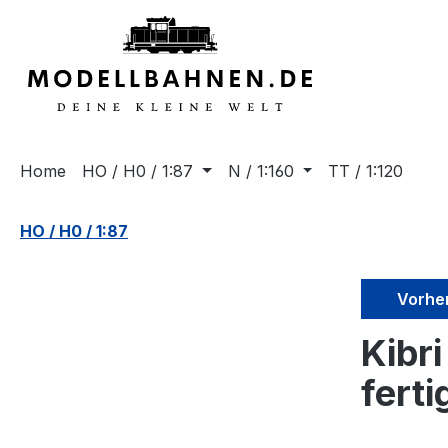
springen
Zur Hauptnavigation springen
Home
HO / H0 / 1:87
N / 1:160
TT / 1:120
HO / H0 / 1:87
Vorhe
Kibr
ferti